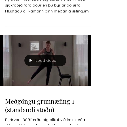
sjúkraþjálfara áður en þú byrjar að æfa.
Hlustaðu á líkamann þinn meðan á æfingum
stendur,...
Load video
Meðgöngu grunnæfing 1
(standandi stöðu)
Fyrirvari: Ráðfærðu þig alltaf við lækni eða
sjúkraþjálfara áður en þú byrjar að æfa.