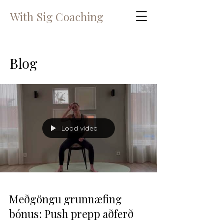
With Sig Coaching
Blog
Load video
Meðgöngu grunnæfing
bónus: Push prepp aðferð