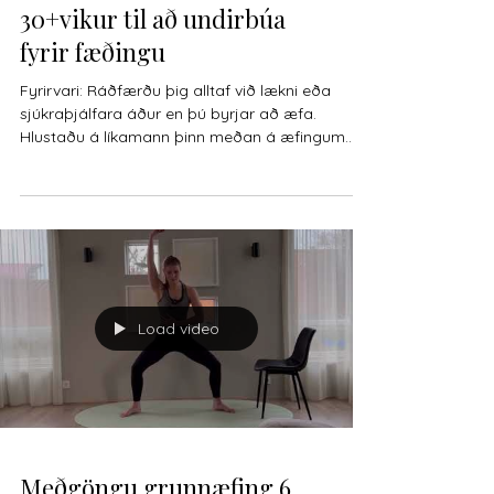
30+vikur til að undirbúa
fyrir fæðingu
Fyrirvari: Ráðfærðu þig alltaf við lækni eða
sjúkraþjálfara áður en þú byrjar að æfa.
Hlustaðu á líkamann þinn meðan á æfingum
stendur,...
Load video
Meðgöngu grunnæfing 6