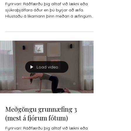
Fyrirvari: Ráðfærðu þig alltaf við lækni eða
sjúkraþjálfara áður en þú byrjar að æfa.
Hlustaðu á líkamann þinn meðan á æfingum
stendur,...
Load video
Meðgöngu grunnæfing 3
(mest á fjórum fótum)
Fyrirvari: Ráðfærðu þig alltaf við lækni eða