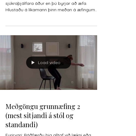
sjúkraþjálfara áður en þú byrjar að æfa.
Hlustaðu á líkamann þinn meðan á æfingum
stendur,...
Load video
Meðgöngu grunnæfing 2
(mest sitjandi á stól og
standandi)
Fyrirvari: Ráðfærðu þig alltaf við lækni eða