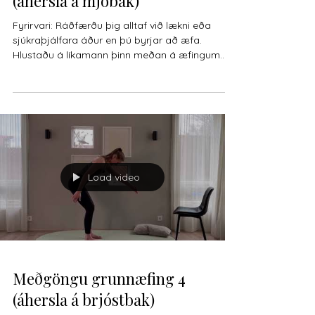
(áhersla á mjóbak)
Fyrirvari: Ráðfærðu þig alltaf við lækni eða
sjúkraþjálfara áður en þú byrjar að æfa.
Hlustaðu á líkamann þinn meðan á æfingum
stendur,...
Load video
Meðgöngu grunnæfing 4
(áhersla á brjóstbak)