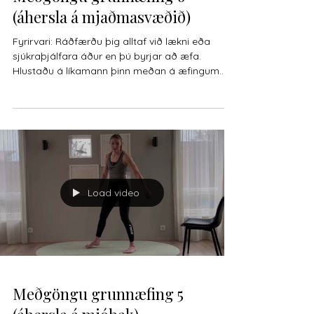
(áhersla á mjaðmasvæðið)
Fyrirvari: Ráðfærðu þig alltaf við lækni eða
sjúkraþjálfara áður en þú byrjar að æfa.
Hlustaðu á líkamann þinn meðan á æfingum
stendur,...
Load video
Meðgöngu grunnæfing 5