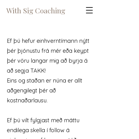
With Sig Coaching
Ef þú hefur einhverntímann nýtt
þér þjónustu frá mér eða keypt
þér vöru langar mig að byrja á
að segja TAKK!
Eins og staðan er núna er allt
aðgengilegt þér að
kostnaðarlausu.
Ef þú vilt fylgjast með máttu
endilega skella í follow á