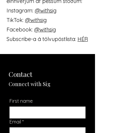
einhverjum af þessum stöðum:
Instagram:
@withsig
TikTok:
@withsig
Facebook:
@withsig
Subscribe-a á tölvupóstlista:
HÉR
Contact
Connect with Sig
First name
Email
*