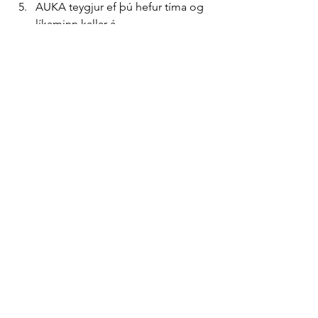
AUKA teygjur ef þú hefur tíma og 
líkaminn kallar á
Láttu mig vita í comment hvernig þér 
fannst þessi æfing!
 Og endilega deildu 
henni með öðrum svo hún geti nýst 
fleirum.
Contact
Connect with Sig
First name