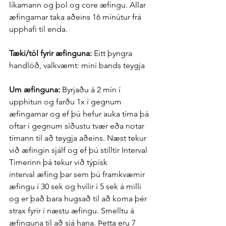
líkamann og þol og core æfingu. Allar 
æfingarnar taka aðeins 16 mínútur frá 
upphafi til enda.
Tæki/tól fyrir æfinguna: 
Eitt þyngra 
handlóð, valkvæmt: mini bands teygja
Um æfinguna: 
Byrjaðu á 2 mín í 
upphitun og farðu 1x í gegnum 
æfingarnar og ef þú hefur auka tíma þá 
oftar í gegnum síðustu tvær eða notar 
tímann til að teygja aðeins. Næst tekur 
við æfingin sjálf og ef þú stilltir Interval 
Timerinn þá tekur við týpísk 
interval æfing þar sem þú framkvæmir 
æfingu í 30 sek og hvílir í 5 sek á milli 
og er það bara hugsað til að koma þér 
strax fyrir í næstu æfingu. Smelltu á 
æfinguna til að sjá hana. Þetta eru 7 