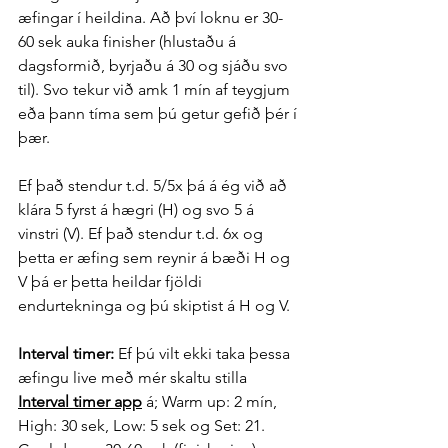
æfingar í heildina. Að því loknu er 30-
60 sek auka finisher (hlustaðu á 
dagsformið, byrjaðu á 30 og sjáðu svo 
til). Svo tekur við amk 1 mín af teygjum 
eða þann tíma sem þú getur gefið þér í 
þær.
Ef það stendur t.d. 5/5x þá á ég við að 
klára 5 fyrst á hægri (H) og svo 5 á 
vinstri (V). Ef það stendur t.d. 6x og 
þetta er æfing sem reynir á bæði H og 
V þá er þetta heildar fjöldi 
endurtekninga og þú skiptist á H og V. 
Interval timer:
 Ef þú vilt ekki taka þessa 
æfingu live með mér skaltu stilla 
Interval timer app
 á; Warm up: 2 mín, 
High: 30 sek, Low: 5 sek og Set: 21. 