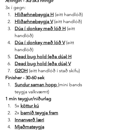
Æfingin - 30/5x3 hringir
3x í gegn:
Hliðarhnebeygja
 H
 (eitt handlóð)
Hliðarhnebeygja
 V
 (eitt handlóð)
Dúa í donkey með lóð
 H
 (eitt 
handlóð)
Dúa í donkey með lóð
 V
 (eitt 
handlóð)
Dead bug hold (eða dúa)
 H
Dead bug hold (eða dúa)
 V
G2OH
 (eitt handlóð í stað skífu)
Finisher - 30-60 sek
Sundur saman hopp
(mini bands 
teygja valkvæmt)
1 mín teygjur/niðurlag
5x 
köttur kú
2x 
barnið teygja fram
Innanverð læri
Mjaðmateygja