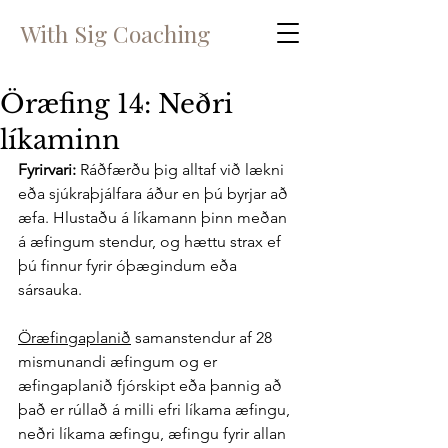
With Sig Coaching
Öræfing 14: Neðri
líkaminn
Fyrirvari: 
Ráðfærðu þig alltaf við lækni 
eða sjúkraþjálfara áður en þú byrjar að 
æfa. Hlustaðu á líkamann þinn meðan 
á æfingum stendur, og hættu strax ef 
þú finnur fyrir óþægindum eða 
sársauka. 
Öræfingaplanið
 samanstendur af 28 
mismunandi æfingum og er 
æfingaplanið fjórskipt eða þannig að 
það er rúllað á milli efri líkama æfingu, 
neðri líkama æfingu, æfingu fyrir allan 