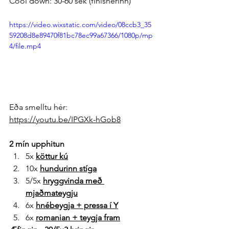
Cool down: 30-60 sek (finisherinn)
https://video.wixstatic.com/video/08ccb3_35
59208d8e89470f81bc78ec99a67366/1080p/mp
4/file.mp4
Eða smelltu hér: 
https://youtu.be/IPGXk-hGob8
2 mín upphitun
5x 
köttur kú
10x 
hundurinn stíga
5/5x 
hryggvinda með 
mjaðmateygju
6x 
hnébeygja + pressa í Y
6x 
romanian + teygja fram