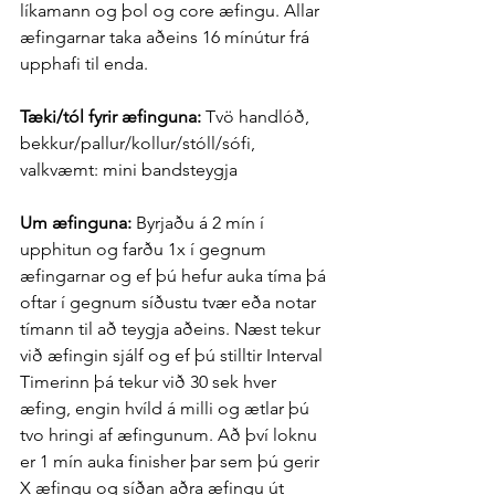
líkamann og þol og core æfingu. Allar 
æfingarnar taka aðeins 16 mínútur frá 
upphafi til enda.
Tæki/tól fyrir æfinguna: 
Tvö handlóð, 
bekkur/pallur/kollur/stóll/sófi, 
valkvæmt: mini bandsteygja
Um æfinguna: 
Byrjaðu á 2 mín í 
upphitun og farðu 1x í gegnum 
æfingarnar og ef þú hefur auka tíma þá 
oftar í gegnum síðustu tvær eða notar 
tímann til að teygja aðeins. Næst tekur 
við æfingin sjálf og ef þú stilltir Interval 
Timerinn þá tekur við 30 sek hver 
æfing, engin hvíld á milli og ætlar þú 
tvo hringi af æfingunum. Að því loknu 
er 1 mín auka finisher þar sem þú gerir 
X æfingu og síðan aðra æfingu út 