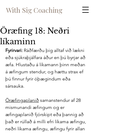
With Sig Coaching
Öræfing 18: Neðri
líkaminn
Fyrirvari: 
Ráðfærðu þig alltaf við lækni 
eða sjúkraþjálfara áður en þú byrjar að 
æfa. Hlustaðu á líkamann þinn meðan 
á æfingum stendur, og hættu strax ef 
þú finnur fyrir óþægindum eða 
sársauka. 
Öræfingaplanið
 samanstendur af 28 
mismunandi æfingum og er 
æfingaplanið fjórskipt eða þannig að 
það er rúllað á milli efri líkama æfingu, 
neðri líkama æfingu, æfingu fyrir allan 