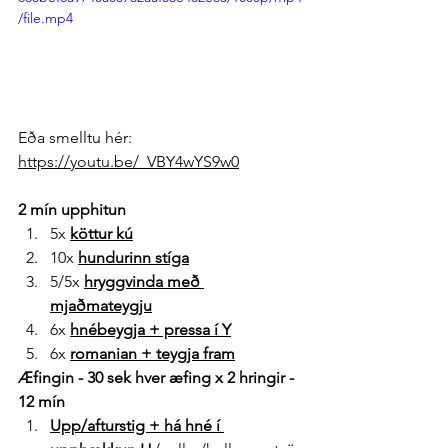
/file.mp4
Eða smelltu hér: 
https://youtu.be/_VBY4wYS9w0
2 mín upphitun
5x 
köttur kú
10x 
hundurinn stíga
5/5x 
hryggvinda með 
mjaðmateygju
6x 
hnébeygja + pressa í Y
6x 
romanian + teygja fram
Æfingin - 30 sek hver æfing x 2 hringir - 
12 mín
Upp/afturstig + há hné í 