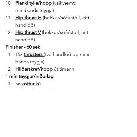
Planki tylla/hopp
 (valkvæmt: 
minibands teygja)
Hip thrust
 H
 (bekkur/sófi/stóll, eitt 
handlóð)
Hip thrust
 V
 (bekkur/sófi/stóll, eitt 
handlóð)
Finisher - 60 sek
15x 
thrusters
(tvö handlóð og mini 
bands teygja)
Hliðarskref/hopp
 út tímann
1 mín teygjur/niðurlag
5x 
köttur kú
2x 
barnið teygja fram
Innanverð læri
Mjaðmateygja
AUKA teygjur ef þú hefur tíma og 
líkaminn kallar á
Láttu mig vita í comment hvernig þér 