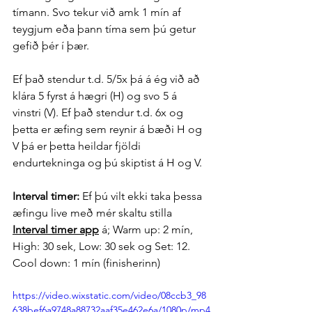
tímann. Svo tekur við amk 1 mín af 
teygjum eða þann tíma sem þú getur 
gefið þér í þær.
Ef það stendur t.d. 5/5x þá á ég við að 
klára 5 fyrst á hægri (H) og svo 5 á 
vinstri (V). Ef það stendur t.d. 6x og 
þetta er æfing sem reynir á bæði H og 
V þá er þetta heildar fjöldi 
endurtekninga og þú skiptist á H og V. 
Interval timer:
 Ef þú vilt ekki taka þessa 
æfingu live með mér skaltu stilla 
Interval timer app
 á; Warm up: 2 mín, 
High: 30 sek, Low: 30 sek og Set: 12. 
Cool down: 1 mín (finisherinn)
https://video.wixstatic.com/video/08ccb3_98
638bef6a9748a88732aaf35e462e6a/1080p/mp4