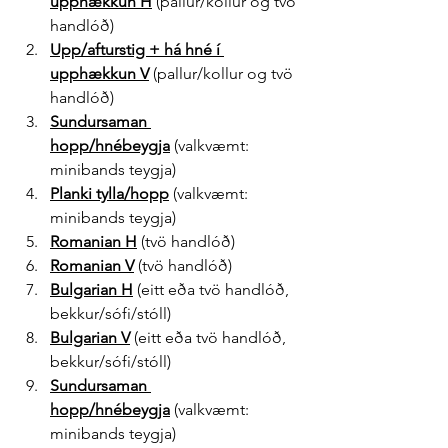
upphækkun
 H
 (pallur/kollur og tvö 
handlóð)
Upp/afturstig + há hné í 
upphækkun
 V
 (pallur/kollur og tvö 
handlóð)
Sundursaman 
hopp/hnébeygja
 (valkvæmt: 
minibands teygja)
Planki tylla/hopp
 (valkvæmt: 
minibands teygja)
Romanian
 H
 (tvö handlóð)
Romanian
 V
 (tvö handlóð)
Bulgarian
 H
 (eitt eða tvö handlóð, 
bekkur/sófi/stóll)
Bulgarian
 V
 (eitt eða tvö handlóð, 
bekkur/sófi/stóll)
Sundursaman 
hopp/hnébeygja
 (valkvæmt: 
minibands teygja)