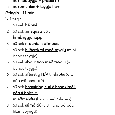
6x 
hnébeygja + pressa í Y
6x 
romanian + teygja fram
Æfingin - 11 mín
1x í gegn:
60 sek 
há hné
60 sek 
air squats
 eða 
hnébeygjuhopp
60 sek 
mountain climbers
60 sek 
hliðarskref með teygju
 (mini 
bands teygja)
60 sek 
abduction með teygju
 (mini 
bands teygja)
60 sek 
afturstig H/V til skiptis
 (eitt 
eða tvö handlóð)
60 sek 
hamstring curl á handklæði 
eða á bolta + 
mjaðmalyfta
 (handklæði/sliders)
60 sek 
súmó dú
 (eitt handlóð eða 
líkamsþyngd)