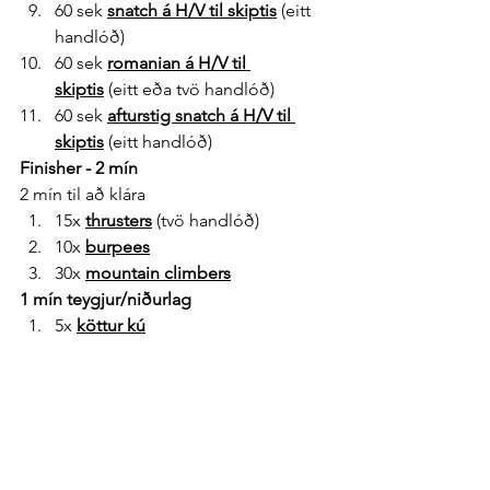
60 sek 
snatch á H/V til skiptis
 (eitt 
handlóð)
60 sek 
romanian á H/V til 
skiptis
 (eitt eða tvö handlóð)
60 sek 
afturstig snatch á H/V til 
skiptis
 (eitt handlóð)
Finisher - 2 mín
2 mín til að klára
15x 
thrusters
 (tvö handlóð)
10x 
burpees
30x 
mountain climbers
1 mín teygjur/niðurlag
5x 
köttur kú
2x 
barnið teygja fram
Innanverð læri
Mjaðmateygja
AUKA teygjur ef þú hefur tíma og 
líkaminn kallar á