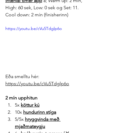
Interval timer app
 á; Warm up: 2 mín, 
High: 60 sek, Low: 0 sek og Set: 11. 
Cool down: 2 mín (finisherinn)
https://youtu.be/cVu5Tdglp6o
Eða smelltu hér: 
https://youtu.be/cVu5Tdglp6o
2 mín upphitun
5x 
köttur kú
10x 
hundurinn stíga
5/5x 
hryggvinda með 
mjaðmateygju