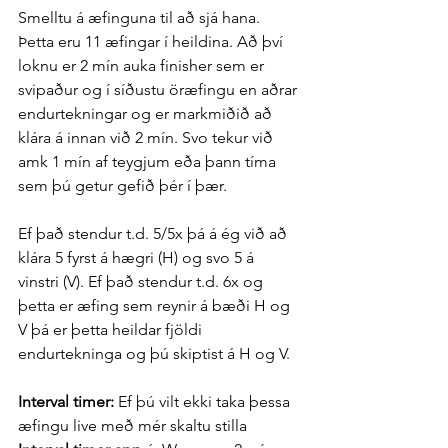
Smelltu á æfinguna til að sjá hana. 
Þetta eru 11 æfingar í heildina. Að því 
loknu er 2 mín auka finisher sem er 
svipaður og í síðustu öræfingu en aðrar 
endurtekningar og er markmiðið að 
klára á innan við 2 mín. Svo tekur við 
amk 1 mín af teygjum eða þann tíma 
sem þú getur gefið þér í þær.
Ef það stendur t.d. 5/5x þá á ég við að 
klára 5 fyrst á hægri (H) og svo 5 á 
vinstri (V). Ef það stendur t.d. 6x og 
þetta er æfing sem reynir á bæði H og 
V þá er þetta heildar fjöldi 
endurtekninga og þú skiptist á H og V. 
Interval timer:
 Ef þú vilt ekki taka þessa 
æfingu live með mér skaltu stilla 