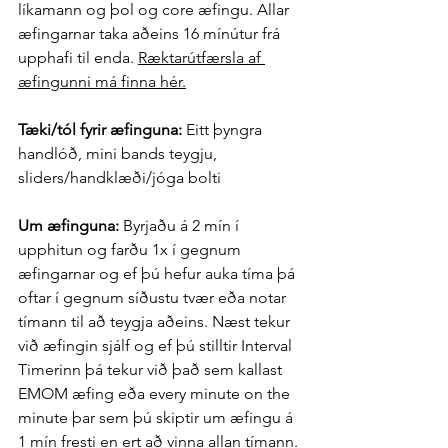
líkamann og þol og core æfingu. Allar 
æfingarnar taka aðeins 16 mínútur frá 
upphafi til enda. 
Ræktarútfærsla af 
æfingunni má finna hér.
Tæki/tól fyrir æfinguna: 
Eitt þyngra 
handlóð, mini bands teygju, 
sliders/handklæði/jóga bolti
Um æfinguna: 
Byrjaðu á 2 mín í 
upphitun og farðu 1x í gegnum 
æfingarnar og ef þú hefur auka tíma þá 
oftar í gegnum síðustu tvær eða notar 
tímann til að teygja aðeins. Næst tekur 
við æfingin sjálf og ef þú stilltir Interval 
Timerinn þá tekur við það sem kallast 
EMOM æfing eða every minute on the 
minute þar sem þú skiptir um æfingu á 
1 mín fresti en ert að vinna allan tímann. 