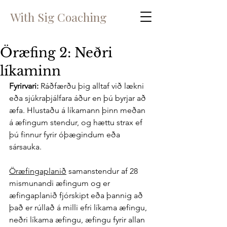
With Sig Coaching
Öræfing 2: Neðri
líkaminn
Fyrirvari: 
Ráðfærðu þig alltaf við lækni 
eða sjúkraþjálfara áður en þú byrjar að 
æfa. Hlustaðu á líkamann þinn meðan 
á æfingum stendur, og hættu strax ef 
þú finnur fyrir óþægindum eða 
sársauka. 
Öræfingaplanið
 samanstendur af 28 
mismunandi æfingum og er 
æfingaplanið fjórskipt eða þannig að 
það er rúllað á milli efri líkama æfingu, 
neðri líkama æfingu, æfingu fyrir allan 