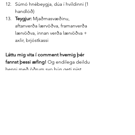
Súmó hnébeygja, dúa í hvíldinni (1 
handlóð)
Teygjur: 
Mjaðmasvæðinu, 
aftanverða lærvöðva, framanverða 
lærvöðva, innan verða lærvöðva + 
axlir, brjóstkassi
Láttu mig vita í comment hvernig þér 
fannst þessi æfing!
 Og endilega deildu 
henni með öðrum svo hún geti nýst 
fleirum.
Contact
Connect with Sig