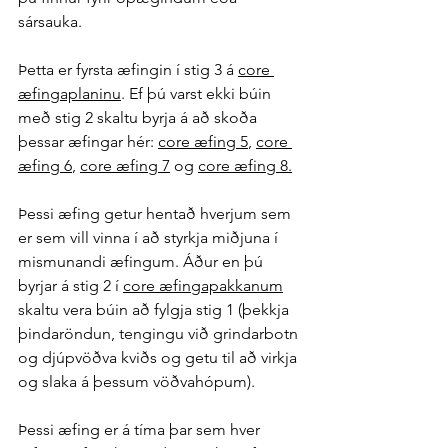
sársauka. 
Þetta er fyrsta æfingin í stig 3 á 
core 
æfingaplaninu
. Ef þú varst ekki búin 
með stig 2 skaltu byrja á að skoða 
þessar æfingar hér: 
core æfing 5
, 
core 
æfing 6
, 
core æfing 7
 og 
core æfing 8
.
Þessi æfing getur hentað hverjum sem 
er sem vill vinna í að styrkja miðjuna í 
mismunandi æfingum. Áður en þú 
byrjar á stig 2 í 
core æfingapakkanum
skaltu vera búin að fylgja stig 1 (þekkja 
þindaröndun, tengingu við grindarbotn 
og djúpvöðva kviðs og getu til að virkja 
og slaka á þessum vöðvahópum). 
Þessi æfing er á tíma þar sem hver 