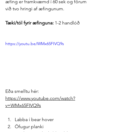
æfing er framkvæmd í 60 sek og förum 
við tvo hringi af æfingunum. 
Tæki/tól fyrir æfinguna: 
1-2 handlóð
https://youtu.be/WMx65FIVQ9s
Eða smelltu hér: 
https://www.youtube.com/watch?
v=WMx65FIVQ9s
Labba í bear hover
Öfugur planki