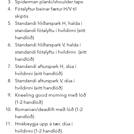
Spiderman planki/shoulder taps
Fótalyftur beinar fætur H/V til 
skiptis
Standandi hliðarspark H, halda í 
standandi fótalyftu í hvíldinni (eitt 
handlóð)
Standandi hliðarspark V, halda í 
standandi fótalyftu í hvíldinni  (eitt 
handlóð)
Standandi afturspark H, dúa í 
hvíldinni (eitt handlóð)
Standandi afturspark V, dúa í 
hvíldinni (eitt handlóð)
Kneeling good morning með lóð 
(1-2 handlóð)
Romanian/deadlift með lóð (1-2 
handlóð)
Hnébeygja upp á tær, dúa í 
hvíldinni (1-2 handlóð)