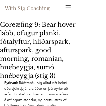
With Sig Coaching
Coreæfing 9: Bear hover
labb, öfugur planki,
fótalyftur, hliðarspark,
afturspark, good
morning, romanian,
hnébeygja, súmó
hnébeygja (stig 3)
Fyrirvari: 
Ráðfærðu þig alltaf við lækni 
eða sjúkraþjálfara áður en þú byrjar að 
æfa. Hlustaðu á líkamann þinn meðan 
á æfingum stendur, og hættu strax ef 
þú finnur fyrir óþægindum eða 