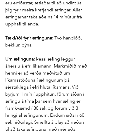
eru erfiðastar, ætlaðar til að undirbúa 
þig fyrir meira krefjandi æfingar. Allar 
æfingarnar taka aðeins 14 mínútur frá 
upphafi til enda.
Tæki/tól fyrir æfinguna: 
Tvö handlóð, 
bekkur, dýna
Um æfinguna: 
Þessi æfing leggur 
áherslu á efri líkamann. Markmiðið með 
henni er að verða meðvituð um 
líkamsstöðuna í æfingunum þá 
sérstaklega í efri hluta líkamans. Við 
byrjum 1 mín í upphitun, förum síðan í 
æfingu á tíma þar sem hver æfing er 
framkvæmd í 30 sek og förum við 3 
hringi af æfingunum. Endum síðar í 60 
sek niðurlagi. Smelltu á play að neðan 
til að taka æfinguna með mér eða 