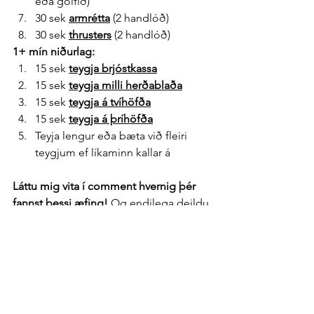
eða gólfið)
30 sek 
armrétta
 (2 handlóð)
30 sek 
thrusters
 (2 handlóð)
1+ mín niðurlag:
15 sek 
teygja brjóstkassa
15 sek 
teygja milli herðablaða
15 sek 
teygja á tvíhöfða
15 sek 
teygja á þríhöfða
Teyja lengur eða bæta við fleiri 
teygjum ef líkaminn kallar á
Láttu mig vita í comment hvernig þér 
fannst þessi æfing!
 Og endilega deildu 
henni með öðrum svo hún geti nýst 
fleirum.