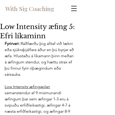
With Sig Coaching
Low Intensity æfing 5:
Efri líkaminn
Fyrirvari: 
Ráðfærðu þig alltaf við lækni 
eða sjúkraþjálfara áður en þú byrjar að 
æfa. Hlustaðu á líkamann þinn meðan 
á æfingum stendur, og hættu strax ef 
þú finnur fyrir óþægindum eða 
sársauka. 
Low Intensity æfingaplan
samanstendur af 9 mismunandi 
æfingum þar sem æfingar 1-3 eru á 
svipuðu erfiðleikastigi, æfingar 4-7 á 
næsta erfiðleikastigi, og æfingar 8-9 