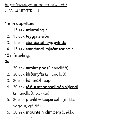
https://www.youtube.com/watch?
v=WuANPXPTopU
1 mín upphitun:
15 sek 
axlarhringir
15 sek 
teygja á síðu
15 sek 
standandi hryggvinda
15 sek 
standandi mjaðmahringir
12 mín æfing:
3x
30 sek 
armkreppa
 (2 handlóð)
30 sek 
hliðarlyfta
 (2 handlóð)
30 sek 
há hné/hlaup
30 sek 
róður standandi eða sitjandi
(2 handlóð, bekkur)
30 sek 
planki + tappa axlir
 (bekkur, 
veggur, gólfið)
30 sek 
mountain climbers
 (bekkur 