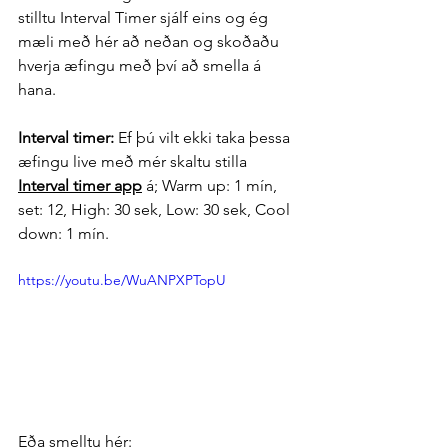
stilltu Interval Timer sjálf eins og ég 
mæli með hér að neðan og skoðaðu 
hverja æfingu með því að smella á 
hana.
Interval timer: 
Ef þú vilt ekki taka þessa 
æfingu live með mér skaltu stilla 
Interval timer app
 á; Warm up: 1 mín, 
set: 12, High: 30 sek, Low: 30 sek, Cool 
down: 1 mín.
https://youtu.be/WuANPXPTopU
Eða smelltu hér: 