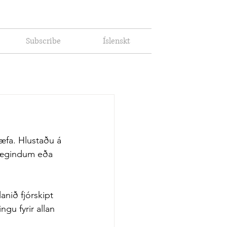
Subscribe
Íslenskt
 æfa. Hlustaðu á 
óþægindum eða 
nið fjórskipt 
gu fyrir allan 