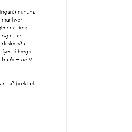
æfingarútínunum, 
annar hver 
in er á tíma 
 og rúllar 
ndi skalaðu 
 fyrst á hægri 
 á bæði H og V 
a annað þrektæki