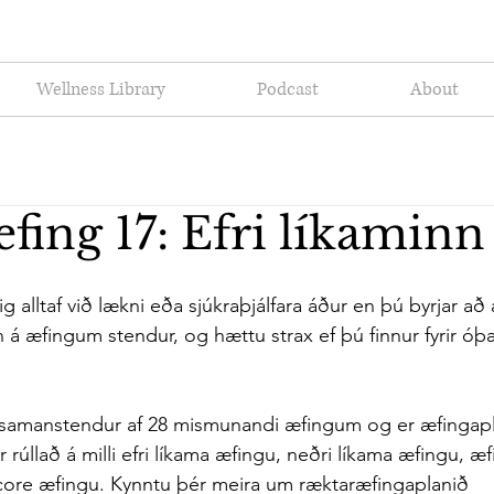
Wellness Library
Podcast
About
fing 17: Efri líkaminn
 alltaf við lækni eða sjúkraþjálfara áður en þú byrjar að
 á æfingum stendur, og hættu strax ef þú finnur fyrir 
 samanstendur af 28 mismunandi æfingum og er æfingapla
rúllað á milli efri líkama æfingu, neðri líkama æfingu, æfin
core æfingu. Kynntu þér meira um ræktaræfingaplanið 