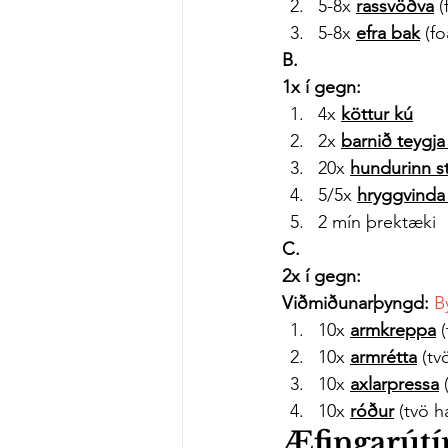
5-8x 
rassvöðva
 
5-8x 
efra bak
 (f
B.
1x í gegn:
4x 
köttur kú
2x 
barnið teygja
20x 
hundurinn s
5/5x 
hryggvind
2 mín þrektæki
C.
2x í gegn:
Viðmiðunarþyngd:
B
10x 
armkreppa
 
10x 
armrétta
 (t
10x 
axlarpressa
 
10x 
róður
 (tvö 
Æfingarútín