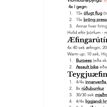
Viðmiðunarþyngd: 
B
 4x í gegn:
15x 
öfugt flug
 (
15x 
þröng press
Annar hver hring
Hvíld eftir þörfum - 
Æfingarútín
4x 40 sek æfingin, 20 
Warm up: 10 sek, Hig
Burpees
 (eða sk
Assault bike
 eða
Teygjuæfi
4/4x 
innanverða
8x 
rúðuþurrkur
30/30 sek 
mjaðm
4/4x 
liggjandi h