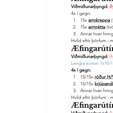
Viðmiðunarþyngd: 
B
4x í gegn:
15x 
armkreppa
 
15x 
armrétta
 (t
Annar hver hring
Hvíld eftir þörfum - 
Æfingarútí
Viðmiðunarþyngd: 
B
Lengra komin 1x10-1
4x í gegn:
15/15x 
róður
 H/
15/15x 
krjúpandi
Annar hver hring
Hvíld eftir þörfum - 
Æfingarútí