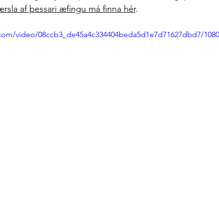
sla af þessari æfingu má finna hér
.
ic.com/video/08ccb3_de45a4c334404beda5d1e7d71627dbd7/108