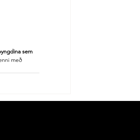
 þyngdina sem 
henni með 