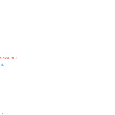
ressunni.
i.