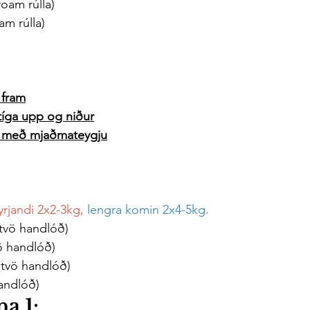
(foam rúlla)
oam rúlla)
 fram
tíga upp og niður
a með mjaðmateygju
yrjandi 2x2-3kg,
 lengra komin 2x4-5kg.
(tvö handlóð)
vö handlóð)
(tvö handlóð)
handlóð)
a 1: