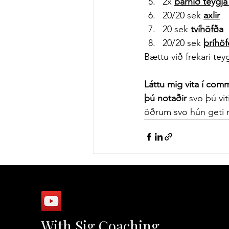
2x 
barnið teygja
20/20 sek 
axlir
20 sek 
tvíhöfða
20/20 sek 
þríhö
Bættu við frekari tey
Láttu mig vita í com
þú notaðir 
svo þú vi
öðrum svo hún geti n
With Sig Coaching