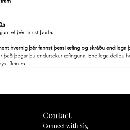
 fram
fða
gjum ef þér finnst þurfa.
ment hvernig þér fannst þessi æfing og skráðu endilega
tir það þegar þú endurtekur æfinguna. Endilega deildu 
ýst fleirum.
Contact
Connect with Sig