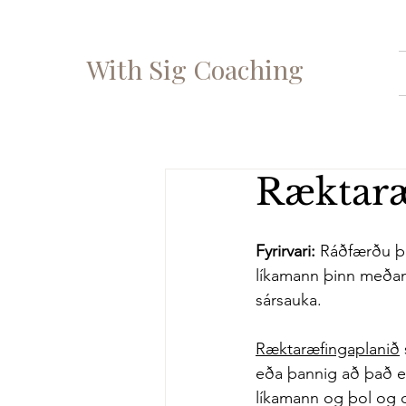
With Sig Coaching
Ræktaræ
Fyrirvari: 
Ráðfærðu þig
líkamann þinn meðan
sársauka.
Ræktaræfingaplanið
eða þannig að það er 
líkamann og þol og 