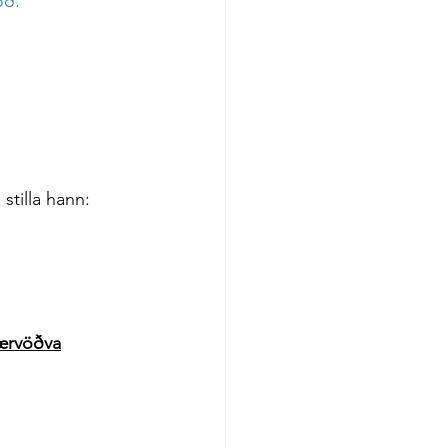
óð.
 stilla hann: 
lærvöðva