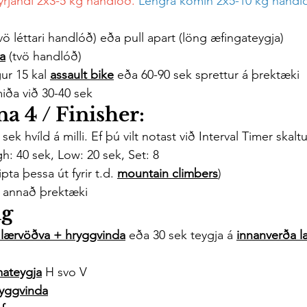
yrjandi 2x3-5 kg handlóð.
Lengra komin 2x5-10 kg handl
tvö léttari handlóð) eða 
pull apart
 (löng æfingateygja)
a
 (tvö handlóð)
ur 15 kal 
assault bike
 eða 60-90 sek sprettur á þrektæki
miða við 30-40 sek
a 4 / Finisher:
sek hvíld á milli. Ef þú vilt notast við Interval Timer skaltu
h: 40 sek, Low: 20 sek, Set: 8
ipta þessa út fyrir t.d. 
mountain climbers
)
 annað þrektæki
ng
 lærvöðva + hryggvinda
 eða 30 sek teygja á 
innanverða 
ateygja
 H svo V
ryggvinda