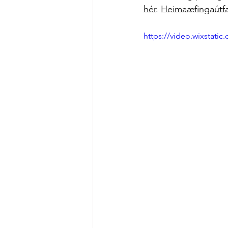
hér
.
Heimaæfingaútfær
https://video.wixstat