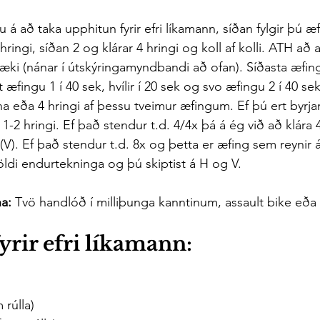
u á að taka upphitun fyrir efri líkamann, síðan fylgir þú 
 hringi, síðan 2 og klárar 4 hringi og koll af kolli. ATH að 
æki (nánar í útskýringamyndbandi að ofan). Síðasta æfing
 æfingu 1 í 40 sek, hvílir í 20 sek og svo æfingu 2 í 40 sek
ina eða 4 hringi af þessu tveimur æfingum. Ef þú ert byrja
1-2 hringi. Ef það stendur t.d. 4/4x þá á ég við að klára 4
i (V). Ef það stendur t.d. 8x og þetta er æfing sem reynir
jöldi endurtekninga og þú skiptist á H og V. 
a: 
Tvö handlóð í milliþunga kanntinum, assault bike eð
rir efri líkamann:
 rúlla)