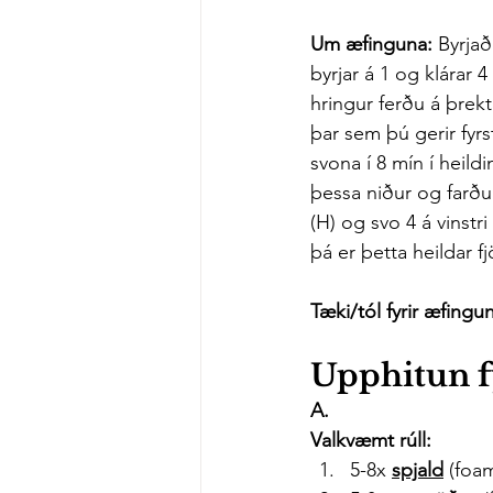
Um æfinguna:
 Byrjað
byrjar á 1 og klárar 4
hringur ferðu á þrekt
þar sem þú gerir fyrst
svona í 8 mín í heild
þessa niður og farðu 
(H) og svo 4 á vinstr
þá er þetta heildar f
Tæki/tól fyrir æfingun
Upphitun fy
A.
Valkvæmt rúll:
5-8x 
spjald
 (foam