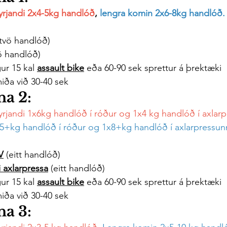
yrjandi 2x4-5kg handlóð
, 
lengra komin 2x6-8kg handlóð.
(tvö handlóð)
vö handlóð)
ur 15 kal 
assault bike
 eða 60-90 sek sprettur á þrektæki
miða við 30-40 sek
na 2:
yrjandi 1x6kg handlóð í róður og 1x4 kg handlóð í axlarp
5+kg handlóð í róður og 1x8+kg handlóð í axlarpressunn
V
 (eitt handlóð)
 axlarpressa
 (eitt handlóð)
ur 15 kal 
assault bike
 eða 60-90 sek sprettur á þrektæki
miða við 30-40 sek
na 3: