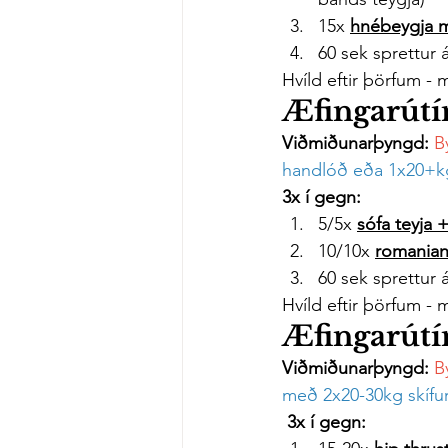
15x 
hnébeygja m
60 sek sprettur á
Hvíld eftir þörfum - 
Æfingarútí
Viðmiðunarþyngd: 
B
handlóð eða 1x20+kg
3x í gegn:
5/5x 
sófa teyja +
10/10x 
romanian 
60 sek sprettur á
Hvíld eftir þörfum - 
Æfingarútí
Viðmiðunarþyngd:
B
með 2x20-30kg skífu
 3x í gegn: