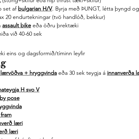
t
 (stöng+skífur eða hip thrust tæki+skífur)
 set af 
bulgarian
 H/V
. Byrja með ÞUNGT, létta þyngd og k
x 20 endurtekningar (tvö handlóð, bekkur)
 
assault bike
 eða öðru þrektæki
miða við 40-60 sek
ki eins og dagsformið/tíminn leyfir
ng
 lærvöðva + hryggvinda
 eða 30 sek teygja á 
innanverða 
ateygja H svo V
by pose
ryggvinda
 fram
verð læri
erð læri