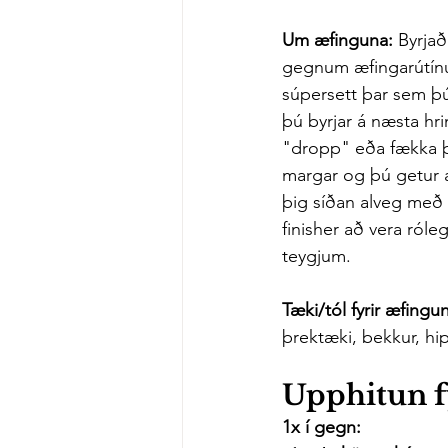
Um æfinguna: 
Byrjað
gegnum æfingarútínu
súpersett þar sem þú t
þú byrjar á næsta hri
"dropp" eða fækka þ
margar og þú getur af
þig síðan alveg með e
finisher að vera róle
teygjum.
Tæki/tól fyrir æfingun
þrektæki, bekkur, hip
Upphitun f
1x í gegn: