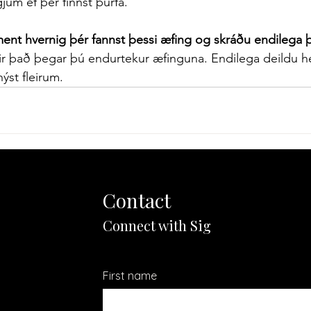
gjum ef þér finnst þurfa.
ment hvernig þér fannst þessi æfing og skráðu endilega
tir það þegar þú endurtekur æfinguna. Endilega deildu 
ýst fleirum.
Contact
Connect with Sig
First name