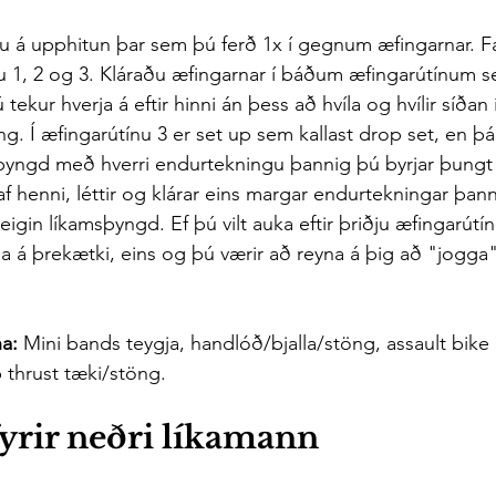
u á upphitun þar sem þú ferð 1x í gegnum æfingarnar. Fa
 1, 2 og 3. Kláraðu æfingarnar í báðum æfingarútínum 
ekur hverja á eftir hinni án þess að hvíla og hvílir síðan 
ng. Í æfingarútínu 3 er set up sem kallast drop set, en þá
yngd með hverri endurtekningu þannig þú byrjar þungt 
 henni, léttir og klárar eins margar endurtekningar þann
igin líkamsþyngd. Ef þú vilt auka eftir þriðju æfingarútí
ga á þrekætki, eins og þú værir að reyna á þig að "jogga"
a: 
Mini bands teygja, handlóð/bjalla/stöng, assault bike
 thrust tæki/stöng.
yrir neðri líkamann