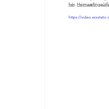
hér
.
Heimaæfingaútfær
https://video.wixstat