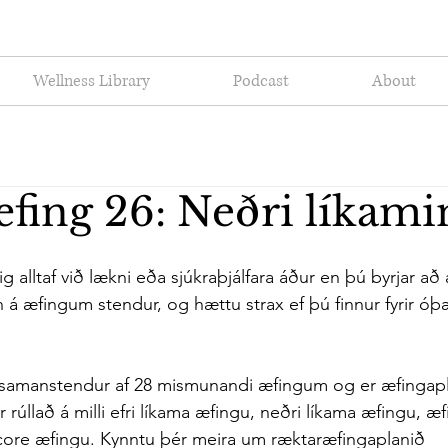
Wellness Library
Podcast
About
fing 26: Neðri líkam
 alltaf við lækni eða sjúkraþjálfara áður en þú byrjar að
 á æfingum stendur, og hættu strax ef þú finnur fyrir 
 samanstendur af 28 mismunandi æfingum og er æfingapla
rúllað á milli efri líkama æfingu, neðri líkama æfingu, æfin
core æfingu. Kynntu þér meira um ræktaræfingaplanið 