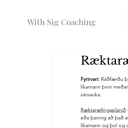
With Sig Coaching
Ræktaræ
Fyrirvari: 
Ráðfærðu þig
líkamann þinn meðan
sársauka.
Ræktaræfingaplanið
eða þannig að það er 
líkamann og þol og 