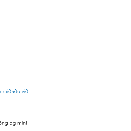
n miðaðu við 
töng og mini 