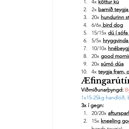
4x 
köttur kú
2x 
barnið teygja
20x 
hundurinn s
6/6x
bird dog
15/15x 
dú í sófa
5/5x 
hryggvind
10/10x 
hnébeygj
20x 
good morni
20x 
súmó dúa
4x 
teygja fram, 
Æfingarútín
Viðmiðunarþyngd: 
B
1x15-25kg handlóð, b
3x í gegn:
20/20x 
afturspa
15x 
kneeling go
bands teygja)