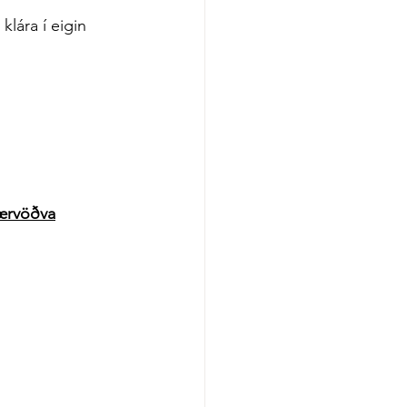
lára í eigin 
lærvöðva