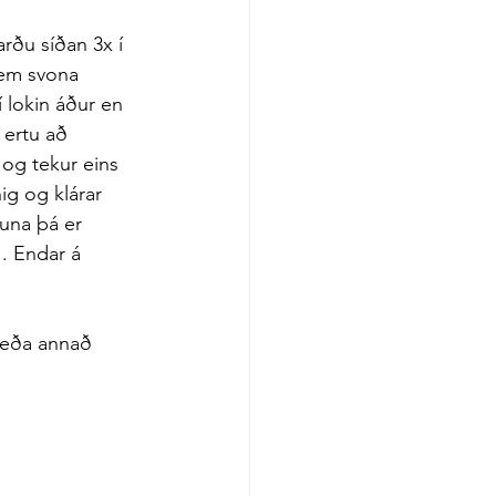
rðu síðan 3x í 
sem svona 
í lokin áður en 
 ertu að 
og tekur eins 
ig og klárar 
nuna þá er 
. Endar á 
 eða annað 