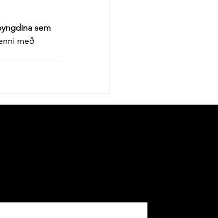
 þyngdina sem 
henni með 