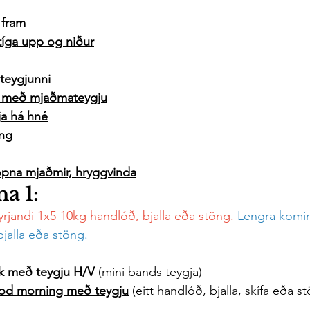
 fram
tíga upp og niður
 teygjunni
a með mjaðmateygju
a há hné
ng
opna mjaðmir, hryggvinda
a 1:
yrjandi 1x5-10kg handlóð, bjalla eða stöng.
 Lengra komi
jalla eða stöng.
rk með teygju
 H/V
 (mini bands teygja)
od morning með teygju
 (eitt handlóð, bjalla, skífa eða s