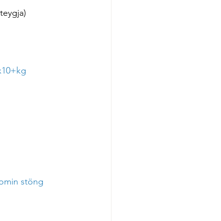
teygja)
x10+kg 
omin stöng 