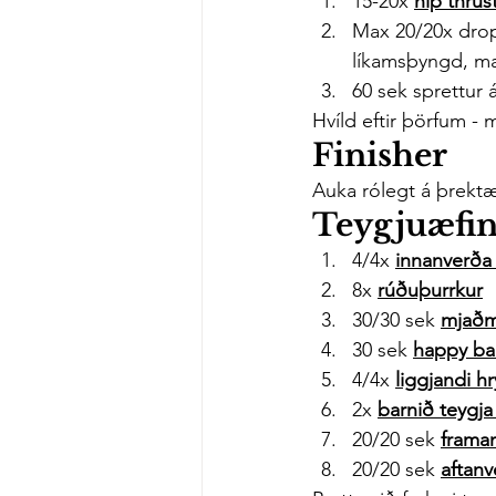
15-20x 
hip thrus
Max 20/20x drop
líkamsþyngd, ma
60 sek sprettur á
Hvíld eftir þörfum - 
Finisher
Auka rólegt á þrektæ
Teygjuæfi
4/4x 
innanverða
8x 
rúðuþurrkur
30/30 sek 
mjaðm
30 sek 
happy ba
4/4x 
liggjandi h
2x 
barnið teygja
20/20 sek 
framan
20/20 sek 
aftanv