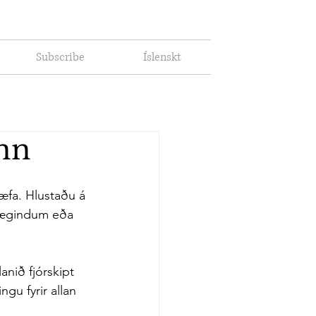
Subscribe
Íslenskt
inn
 æfa. Hlustaðu á 
óþægindum eða 
nið fjórskipt 
gu fyrir allan 