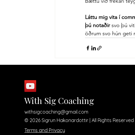
Bættu við frekari tey
Láttu mig vita í com
þú notaðir 
svo þú vi
öðrum svo hún geti n
With Sig Coaching
withsigcoaching@gmail.com
© 2026 Sigrun Hakonardottir | All Rights Reserved
Terms and Privacy