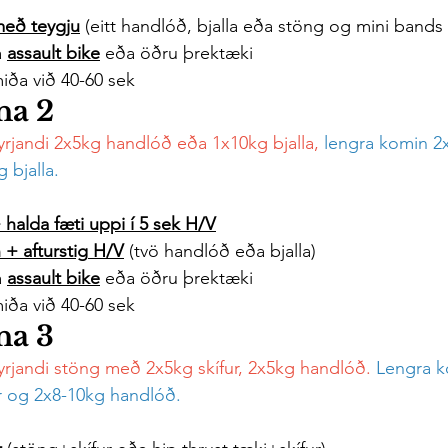
eð teygju
 (eitt handlóð, bjalla eða stöng og mini bands 
 
assault bike
 eða öðru þrektæki
miða við 40-60 sek
na 2
yrjandi 2x5kg handlóð eða 1x10kg bjalla,
lengra komin 2
 bjalla.
 halda fæti uppi í 5 sek
 H/V
+ afturstig
 H/V
 (tvö handlóð eða bjalla)
 
assault bike
 eða öðru þrektæki
miða við 40-60 sek
na 3
yrjandi stöng með 2x5kg skífur, 2x5kg handlóð.
 Lengra k
r og 2x8-10kg handlóð.