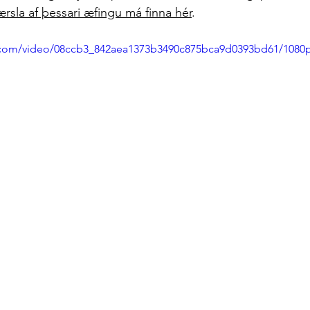
sla af þessari æfingu má finna hér
. 
ic.com/video/08ccb3_842aea1373b3490c875bca9d0393bd61/1080